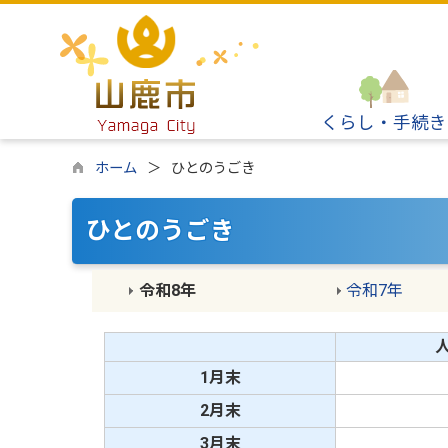
くらし・手続き
ホーム
ひとのうごき
ひとのうごき
令和8年
令和7年
1月末
2月末
3月末