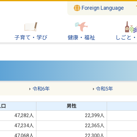
Foreign Language
子育て・学び
健康・福祉
しごと
令和6年
令和5年
人口
男性
47,282人
22,399人
47,234人
22,365人
47,068人
22,300人