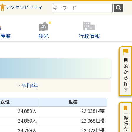
アクセシビリティ
検
索
キ
ー
ワ
・産業
観光
行政情報
ー
ド
令和4年
女性
世帯
24,883人
22,038世帯
一時保存
24,869人
22,068世帯
24,768人
22,072世帯