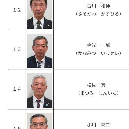
古川 和博
１２
（ふるかわ かずひろ）
金光 一誠
１３
（かなみつ いっせい）
松見 真一
１４
（まつみ しんいち）
小川 榮二
１５