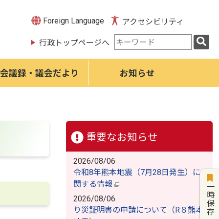
Foreign Language
アクセシビリティ
検
行政トップページへ
索
キ
ー
会議録・議会だより
お知らせ
ワ
ー
ド
重要なお知らせ
2026/08/06
令和8年熊本地震（7月28日発生）に
関する情報
一時保存
2026/08/06
り災証明書の申請について（R８熊本