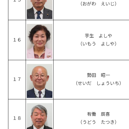
（おがわ えいじ）
芋生 よしや
１６
（いもう よしや）
勢田 昭一
１７
（せいだ しょういち）
有働 辰喜
１８
（うどう たつき）