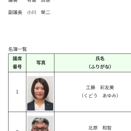
議長 有働 辰喜
副議長 小川 榮二
名簿一覧
議席
氏名
写真
番号
（ふりがな）
工藤 彩友美
１
（くどう あゆみ）
北原 和智