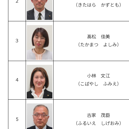
２
（きたはら かずとも）
髙松 佳美
３
（たかまつ よしみ）
小林 文江
４
（こばやし ふみえ）
古家 茂臣
5
（ふるいえ しげおみ）