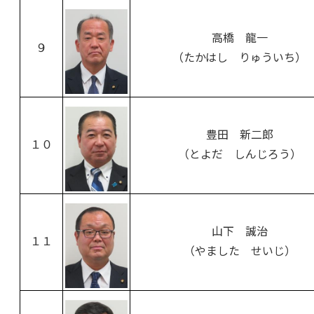
高橋 龍一
９
（たかはし りゅういち）
豊田 新二郎
１０
（とよだ しんじろう）
山下 誠治
１１
（やました せいじ）