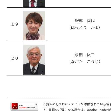
服部 香代
１９
（はっとり かよ）
永田 紘二
２０
（ながた こうじ）
※資料としてPDFファイルが添付されている場
PDF書類をご覧になる場合は、
Adobe Reader
が