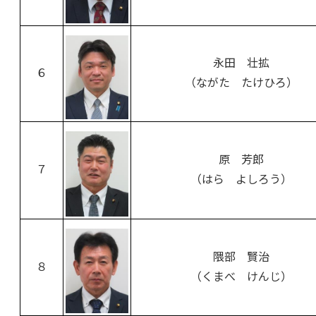
永田 壮拡
６
（ながた たけひろ）
原 芳郎
７
（はら よしろう）
隈部 賢治
８
（くまべ けんじ）