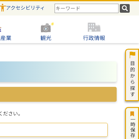
アクセシビリティ
検
索
キ
ー
ワ
・産業
観光
行政情報
ー
ド
ください。
一時保存