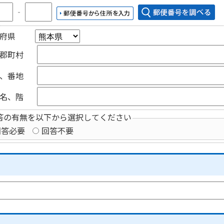
‐
府県
郡町村
、番地
名、階
答の有無を以下から選択してください
回答必要
回答不要