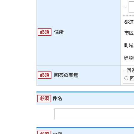
〒
都道
必須
住所
市区
町域
建物
回
必須
回答の有無
必須
件名