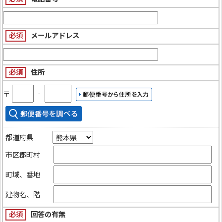
必須
メールアドレス
必須
住所
〒
‐
都道府県
市区郡町村
町域、番地
建物名、階
必須
回答の有無