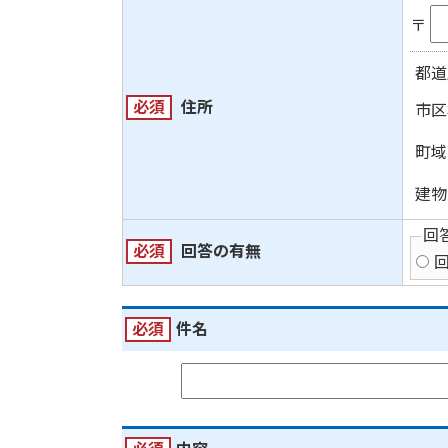
〒
都道
必須
住所
市区
町域
建物
回
必須
回答の有無
必須
件名