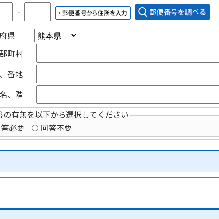
‐
府県
郡町村
、番地
名、階
答の有無を以下から選択してください
回答必要
回答不要