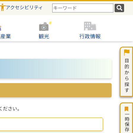
アクセシビリティ
検
索
キ
ー
ワ
・産業
観光
行政情報
ー
ド
ください。
一時保存