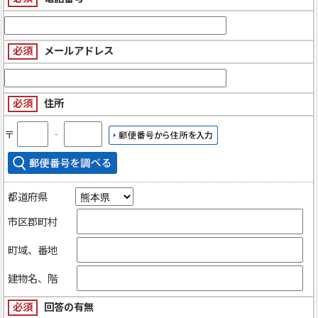
必須
メールアドレス
必須
住所
〒
‐
都道府県
市区郡町村
町域、番地
建物名、階
必須
回答の有無