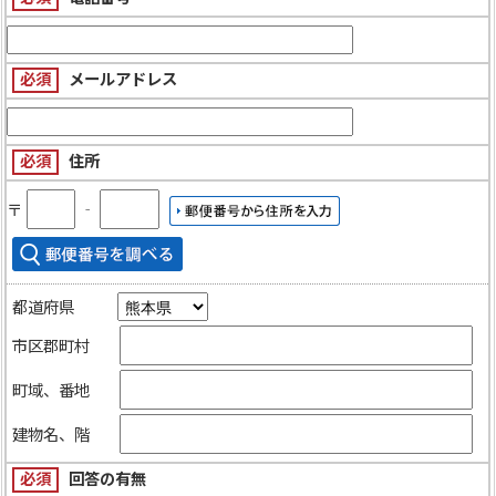
必須
メールアドレス
必須
住所
〒
‐
都道府県
市区郡町村
町域、番地
建物名、階
必須
回答の有無