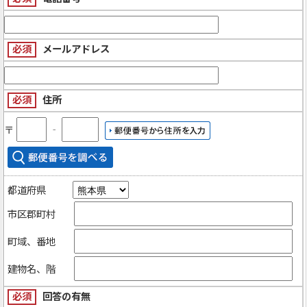
必須
メールアドレス
必須
住所
〒
‐
都道府県
市区郡町村
町域、番地
建物名、階
必須
回答の有無