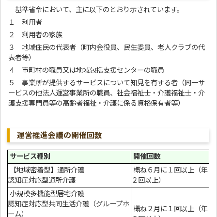
基準省令において、主に以下のとおり示されています。
１ 利用者
２ 利用者の家族
３ 地域住民の代表者（町内会役員、民生委員、老人クラブの代
表者等）
４ 市町村の職員又は地域包括支援センターの職員
５ 事業所が提供するサービスについて知見を有する者（同一サ
ービスの他法人運営事業所の職員、社会福祉士・介護福祉士・介
護支援専門員等の高齢者福祉・介護に係る資格保有者等）
運営推進会議の開催回数
サービス種別
開催回数
【地域密着型】通所介護
概ね６月に１回以上（年
認知症対応型通所介護
２回以上）
小規模多機能型居宅介護
認知症対応型共同生活介護（グループホ
概ね２月に１回以上（年
ーム）