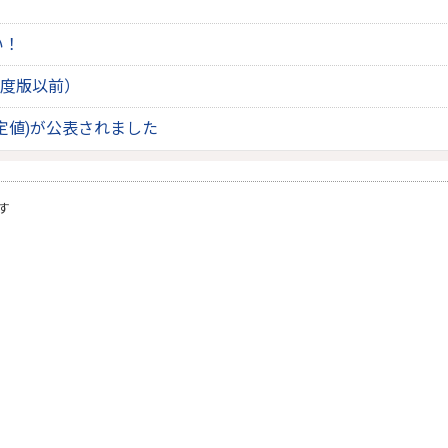
い！
度版以前）
定値)が公表されました
す