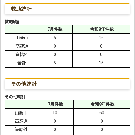
救助統計
救助統計
7月件数
令和8年件数
山鹿市
5
16
高速道
0
0
管轄外
0
0
合計
5
16
その他統計
その他統計
7月件数
令和8年件数
山鹿市
10
60
高速道
0
0
管轄外
0
0