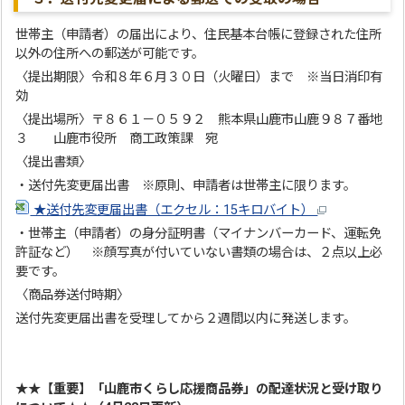
世帯主（申請者）の届出により、住民基本台帳に登録された住所
以外の住所への郵送が可能です。
〈提出期限〉令和８年６月３０日（火曜日）まで ※当日消印有
効
〈提出場所〉〒８６１－０５９２ 熊本県山鹿市山鹿９８７番地
３ 山鹿市役所 商工政策課 宛
〈提出書類〉
・送付先変更届出書 ※原則、申請者は世帯主に限ります。
★送付先変更届出書（エクセル：15キロバイト）
・世帯主（申請者）の身分証明書（マイナンバーカード、運転免
許証など） ※顔写真が付いていない書類の場合は、２点以上必
要です。
〈商品券送付時期〉
送付先変更届出書を受理してから２週間以内に発送します。
★★【重要】「山鹿市くらし応援商品券」の配達状況と受け取り