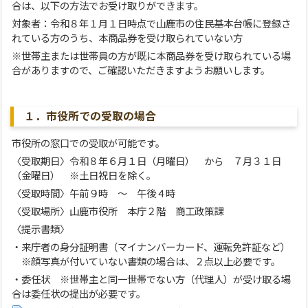
合は、以下の方法でお受け取りができます。
対象者：令和８年１月１日時点で山鹿市の住民基本台帳に登録さ
れている方のうち、本商品券を受け取られていない方
※世帯主または世帯員の方が既に本商品券を受け取られている場
合がありますので、ご確認いただきますようお願いします。
１．市役所での受取の場合
市役所の窓口での受取が可能です。
〈受取期日〉令和８年６月１日（月曜日） から ７月３１日
（金曜日） ※土日祝日を除く。
〈受取時間〉午前９時 ～ 午後４時
〈受取場所〉山鹿市役所 本庁２階 商工政策課
〈提示書類〉
・来庁者の身分証明書（マイナンバーカード、運転免許証など）
※顔写真が付いていない書類の場合は、２点以上必要です。
・委任状 ※世帯主と同一世帯でない方（代理人）が受け取る場
合は委任状の提出が必要です。