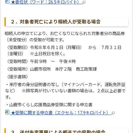
★委任状（ワード：26.5キロバイト）
２．対象者死亡により相続人が受取る場合
相続人の申立てにより、お亡くなりになられた対象者分の商品券
（未受理分）の受取が可能です。
〈受取期日〉令和８年６月１日（月曜日） から ７月３１日
（金曜日） ※土日祝日を除く。
〈受取時間〉午前９時 ～ 午後４時
〈受取場所〉山鹿市役所 本庁２階 商工政策課
〈提示書類〉
・来庁者の身分証明書の写し（マイナンバーカード、運転免許証
など） ※顔写真が付いていない書類の場合は、２点以上必要で
す。
・山鹿市くらし応援商品券受領に関する申立書
★受領に関する申立書（エクセル：17.9キロバイト）
３．送付先変更届による郵送での受取の場合