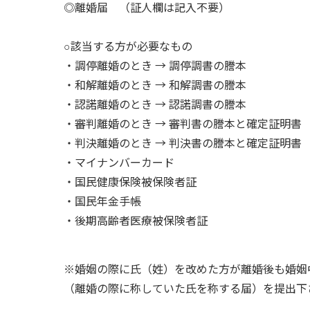
◎離婚届 （証人欄は記入不要）
○該当する方が必要なもの
・調停離婚のとき → 調停調書の謄本
・和解離婚のとき → 和解調書の謄本
・認諾離婚のとき → 認諾調書の謄本
・審判離婚のとき → 審判書の謄本と確定証明書
・判決離婚のとき → 判決書の謄本と確定証明書
・マイナンバーカード
・国民健康保険被保険者証
・国民年金手帳
・後期高齢者医療被保険者証
※婚姻の際に氏（姓）を改めた方が離婚後も婚姻
（離婚の際に称していた氏を称する届）を提出下