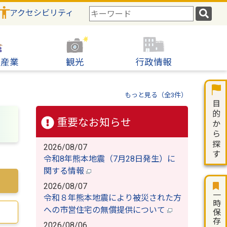
アクセシビリティ
検
索
キ
ー
ワ
・産業
観光
行政情報
ー
）
ド
もっと見る（全3件）
重要なお知らせ
2026/08/07
令和8年熊本地震（7月28日発生）に
関する情報
2026/08/07
一時保存
令和８年熊本地震により被災された方
への市営住宅の無償提供について
2026/08/06